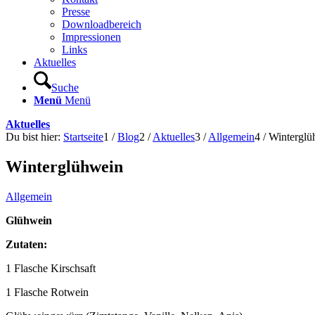
Presse
Downloadbereich
Impressionen
Links
Aktuelles
Suche
Menü
Menü
Aktuelles
Du bist hier:
Startseite
1
/
Blog
2
/
Aktuelles
3
/
Allgemein
4
/
Winterglü
Winterglühwein
Allgemein
Glühwein
Zutaten:
1 Flasche Kirschsaft
1 Flasche Rotwein