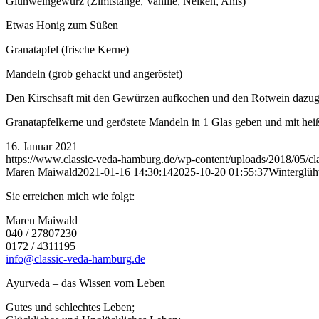
Glühweingewürz (Zimtstange, Vanille, Nelken, Anis)
Etwas Honig zum Süßen
Granatapfel (frische Kerne)
Mandeln (grob gehackt und angeröstet)
Den Kirschsaft mit den Gewürzen aufkochen und den Rotwein dazug
Granatapfelkerne und geröstete Mandeln in 1 Glas geben und mit hei
16. Januar 2021
https://www.classic-veda-hamburg.de/wp-content/uploads/2018/05/c
Maren Maiwald
2021-01-16 14:30:14
2025-10-20 01:55:37
Winterglü
Sie erreichen mich wie folgt:
Maren Maiwald
040 / 27807230
0172 / 4311195
info@classic-veda-hamburg.de
Ayurveda – das Wissen vom Leben
Gutes und schlechtes Leben;