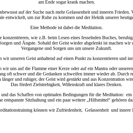
am Ende sogar krank machen.
unbewusst auf der Suche nach mehr Gelassenheit und inneren Frieden.
le entwickelt, um zur Ruhe zu kommen und der Hektik unserer heutigen
Eine Methode ist dabei die Meditation.
 konzentrieren, wie z.B. beim Lesen eines fesselnden Buches, beruhigt
 Sorgen und Ängste. Sobald der Geist wieder abgelenkt ist machen wir
Vergangene und Sorgen uns um unsere Zukunft.
n wir unseren Geist anhaltend auf einen Punkt zu konzentrieren und i
 wir uns auf die Flamme einer Kerze oder auf ein Mantra oder unseren
fang oft schwer und die Gedanken schweifen immer wieder ab. Durch 
änger und ruhiger, der Geist wird gestärkt und aus Konzentration wir
Das fördert Zielstrebigkeit, Willenskraft und klares Denken.
 und das Schaffen von optimalen Bedingungen für die Meditation: ein
ne entspannte Sitzhaltung und ein paar weitere „Hilfsmittel“ gehören da
editationstraining können wir Zufriedenheit, Gelassenheit und innere 