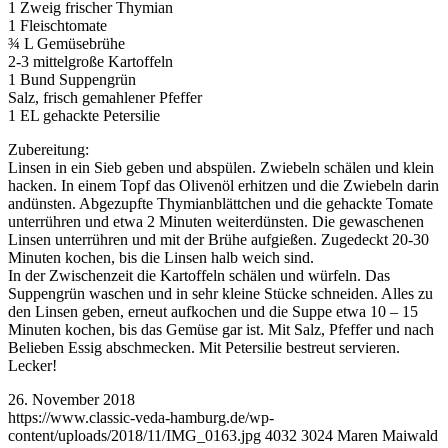
1 Zweig frischer Thymian
1 Fleischtomate
¾ L Gemüsebrühe
2-3 mittelgroße Kartoffeln
1 Bund Suppengrün
Salz, frisch gemahlener Pfeffer
1 EL gehackte Petersilie
Zubereitung:
Linsen in ein Sieb geben und abspülen. Zwiebeln schälen und klein
hacken. In einem Topf das Olivenöl erhitzen und die Zwiebeln darin
andünsten. Abgezupfte Thymianblättchen und die gehackte Tomate
unterrühren und etwa 2 Minuten weiterdünsten. Die gewaschenen
Linsen unterrühren und mit der Brühe aufgießen. Zugedeckt 20-30
Minuten kochen, bis die Linsen halb weich sind.
In der Zwischenzeit die Kartoffeln schälen und würfeln. Das
Suppengrün waschen und in sehr kleine Stücke schneiden. Alles zu
den Linsen geben, erneut aufkochen und die Suppe etwa 10 – 15
Minuten kochen, bis das Gemüse gar ist. Mit Salz, Pfeffer und nach
Belieben Essig abschmecken. Mit Petersilie bestreut servieren.
Lecker!
26. November 2018
https://www.classic-veda-hamburg.de/wp-
content/uploads/2018/11/IMG_0163.jpg
4032
3024
Maren Maiwald