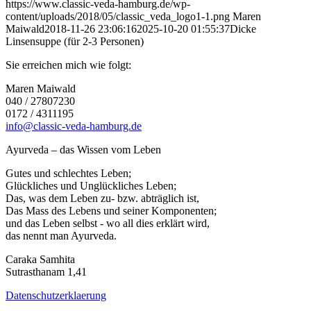
https://www.classic-veda-hamburg.de/wp-
content/uploads/2018/05/classic_veda_logo1-1.png
Maren
Maiwald
2018-11-26 23:06:16
2025-10-20 01:55:37
Dicke
Linsensuppe (für 2-3 Personen)
Sie erreichen mich wie folgt:
Maren Maiwald
040 / 27807230
0172 / 4311195
info@classic-veda-hamburg.de
Ayurveda – das Wissen vom Leben
Gutes und schlechtes Leben;
Glückliches und Unglückliches Leben;
Das, was dem Leben zu- bzw. abträglich ist,
Das Mass des Lebens und seiner Komponenten;
und das Leben selbst - wo all dies erklärt wird,
das nennt man Ayurveda.
Caraka Samhita
Sutrasthanam 1,41
Datenschutzerklaerung