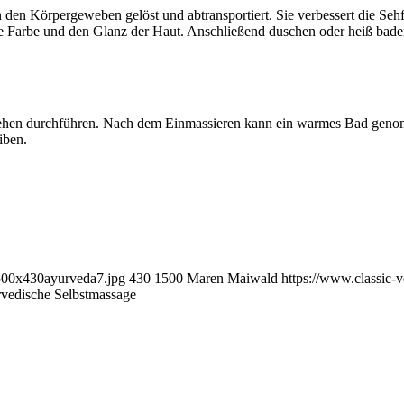
n Körpergeweben gelöst und abtransportiert. Sie verbessert die Sehfäh
die Farbe und den Glanz der Haut. Anschließend duschen oder heiß bade
ehen durchführen. Nach dem Einmassieren kann ein warmes Bad geno
iben.
1500x430ayurveda7.jpg
430
1500
Maren Maiwald
https://www.classic-
vedische Selbstmassage