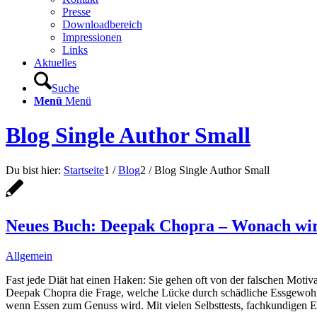
Presse
Downloadbereich
Impressionen
Links
Aktuelles
Suche
Menü
Menü
Blog Single Author Small
Du bist hier:
Startseite
1
/
Blog
2
/
Blog Single Author Small
Neues Buch: Deepak Chopra – Wonach wir
Allgemein
Fast jede Diät hat einen Haken: Sie gehen oft von der falschen Motiv
Deepak Chopra die Frage, welche Lücke durch schädliche Essgewohnh
wenn Essen zum Genuss wird. Mit vielen Selbsttests, fachkundigen 