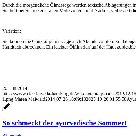
Durch die morgendliche Ölmassage werden toxische Ablagerungen in de
Sie hilft bei Schmerzen, alten Verletzungen und Narben, verbessert 
Variation:
Sie können die Ganzkörpermassage auch Abends vor dem Schlafeng
Handtuch abtrocknen. Ein leichter Ölfilm darf auf der Haut zurückble
26. Juli 2014
https://www.classic-veda-hamburg.de/wp-content/uploads/2013/12/
1.png
Maren Maiwald
2014-07-26 16:09:13
2025-10-20 01:55:58
Ayur
So schmeckt der ayurvedische Sommer!
Allgemein