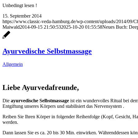
Unbedingt lesen !
15. September 2014
https://www.classic-veda-hamburg.de/wp-content/uploads/2014/09/C
Maiwald
2014-09-15 21:50:53
2025-10-20 01:55:58
Neues Buch: Deep
Ayurvedische Selbstmassage
Allgemein
Liebe Ayurvedafreunde,
Die
ayurvedische Selbstmassage
ist ein wundervolles Ritual bei de
Entgiftung unseres Körpers und stabilisiert das Nervensystem .
Reiben Sie Ihren Körper in folgender Reihenfolge (Kopf, Gesicht, Hal
werden.
Dann lassen Sie es ca. 20 bis 30 Min. einwirken. Währenddessen könn